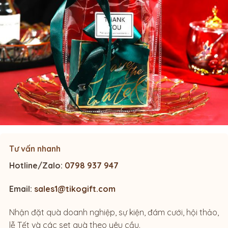
Tư vấn nhanh
Hotline/Zalo:
0798 937 947
Email:
sales1@tikogift.com
Nhận đặt quà doanh nghiệp, sự kiện, đám cưới, hội thảo,
lễ Tết và các set quà theo yêu cầu.