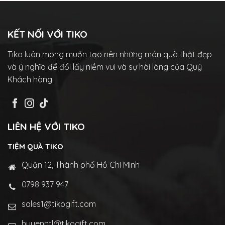
KẾT NỐI VỚI TIKO
Tiko luôn mong muốn tạo nên những món quà thật đẹp
và ý nghĩa để đổi lấy niềm vui và sự hài lòng của Quý
Khách hàng.
LIÊN HỆ VỚI TIKO
TIỆM QUÀ TIKO
Quận 12, Thành phố Hồ Chí Minh
0798 937 947
sales1@tikogift.com
huyenntl@tikogift.com