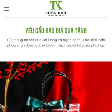
Skip
to
content
YÊU CẦU BÁO GIÁ QUÀ TẶNG
Gửi thông tin set quà, số lượng và ngân sách. Tiko sẽ tư vấn
phương án đóng gói, in logo/thiệp/tag và báo giá phù hợp.