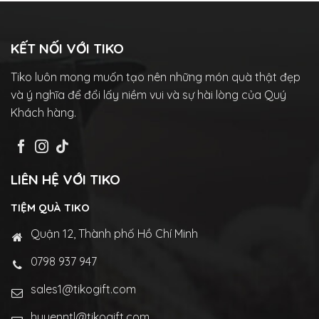
KẾT NỐI VỚI TIKO
Tiko luôn mong muốn tạo nên những món quà thật đẹp
và ý nghĩa để đổi lấy niềm vui và sự hài lòng của Quý
Khách hàng.
LIÊN HỆ VỚI TIKO
TIỆM QUÀ TIKO
Quận 12, Thành phố Hồ Chí Minh
0798 937 947
sales1@tikogift.com
huyenntl@tikogift.com