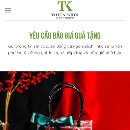
Skip
to
content
YÊU CẦU BÁO GIÁ QUÀ TẶNG
Gửi thông tin set quà, số lượng và ngân sách. Tiko sẽ tư vấn
phương án đóng gói, in logo/thiệp/tag và báo giá phù hợp.