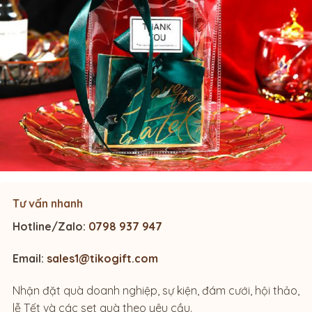
Tư vấn nhanh
Hotline/Zalo:
0798 937 947
Email:
sales1@tikogift.com
Nhận đặt quà doanh nghiệp, sự kiện, đám cưới, hội thảo,
lễ Tết và các set quà theo yêu cầu.