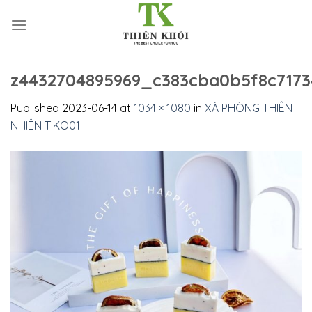
Skip
to
content
z4432704895969_c383cba0b5f8c717
Published
2023-06-14
at
1034 × 1080
in
XÀ PHÒNG THIÊN
NHIÊN TIKO01