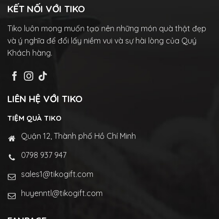
KẾT NỐI VỚI TIKO
Tiko luôn mong muốn tạo nên những món quà thật đẹp
và ý nghĩa để đổi lấy niềm vui và sự hài lòng của Quý
Khách hàng.
LIÊN HỆ VỚI TIKO
TIỆM QUÀ TIKO
Quận 12, Thành phố Hồ Chí Minh
0798 937 947
sales1@tikogift.com
huyenntl@tikogift.com