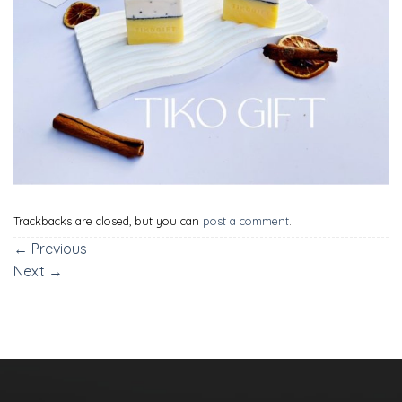
Trackbacks are closed, but you can
post a comment
.
←
Previous
Next
→