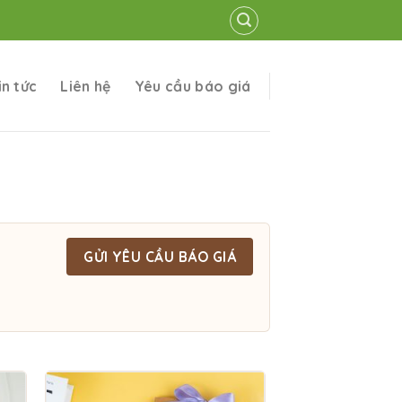
in tức
Liên hệ
Yêu cầu báo giá
GỬI YÊU CẦU BÁO GIÁ