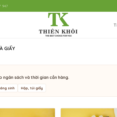
7 947
T
À GIẤY
o ngân sách và thời gian cần hàng.
iáng sinh
Hộp, túi giấy