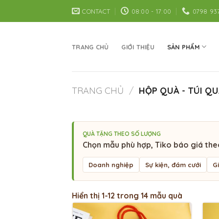
Skip
CONTACT
08:00 - 17:00
0798 93
to
content
TRANG CHỦ
GIỚI THIỆU
SẢN PHẨM
TRANG CHỦ
/
HỘP QUÀ - TÚI QU
QUÀ TẶNG THEO SỐ LƯỢNG
Chọn mẫu phù hợp, Tiko báo giá the
Doanh nghiệp
Sự kiện, đám cưới
G
Hiển thị 1-12 trong 14 mẫu quà