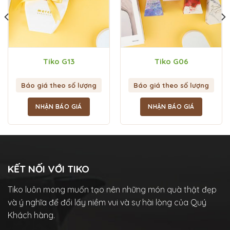
Tiko G13
Tiko G06
Báo giá theo số lượng
Báo giá theo số lượng
NHẬN BÁO GIÁ
NHẬN BÁO GIÁ
KẾT NỐI VỚI TIKO
Tiko luôn mong muốn tạo nên những món quà thật đẹp
và ý nghĩa để đổi lấy niềm vui và sự hài lòng của Quý
Khách hàng.