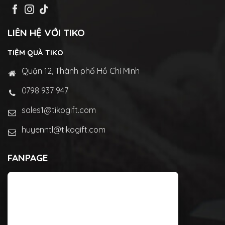
LIÊN HỆ VỚI TIKO
TIỆM QUÀ TIKO
Quận 12, Thành phố Hồ Chí Minh
0798 937 947
sales1@tikogift.com
huyenntl@tikogift.com
FANPAGE