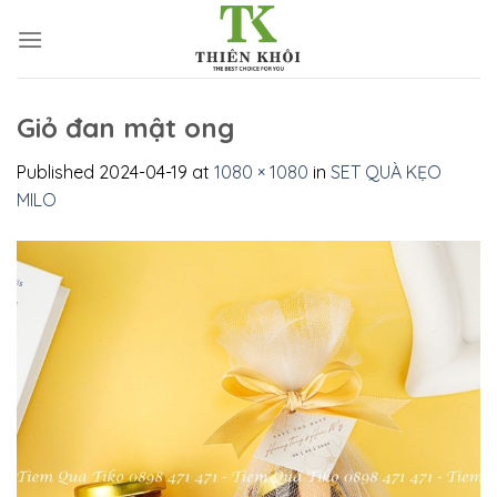
Skip
to
content
Giỏ đan mật ong
Published
2024-04-19
at
1080 × 1080
in
SET QUÀ KẸO
MILO