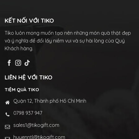
KẾT NỐI VỚI TIKO
Tiko luôn mong muốn tạo nên những món quà thật đẹp
và ý nghĩa để đổi lấy niềm vui và sự hài lòng của Quý
Khách hàng.
LIÊN HỆ VỚI TIKO
TIỆM QUÀ TIKO
Quận 12, Thành phố Hồ Chí Minh
0798 937 947
sales1@tikogift.com
huyenntl@tikogift.com