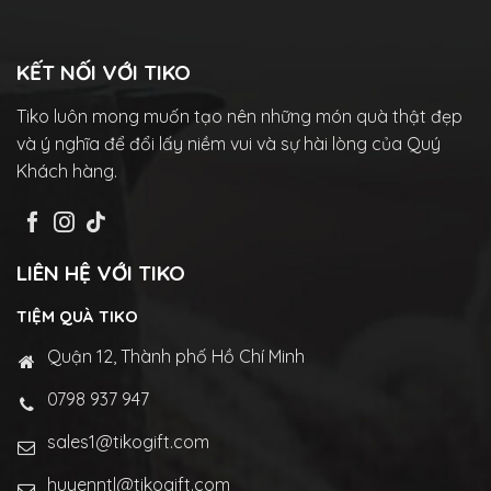
KẾT NỐI VỚI TIKO
Tiko luôn mong muốn tạo nên những món quà thật đẹp
và ý nghĩa để đổi lấy niềm vui và sự hài lòng của Quý
Khách hàng.
LIÊN HỆ VỚI TIKO
TIỆM QUÀ TIKO
Quận 12, Thành phố Hồ Chí Minh
0798 937 947
sales1@tikogift.com
huyenntl@tikogift.com