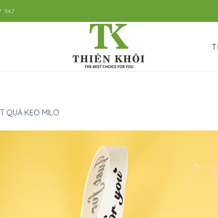
7 947
T
T QUÀ KẸO MILO