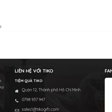
d.
LIÊN HỆ VỚI TIKO
FA
n
TIỆM QUÀ TIKO
vui
Quận 12, Thành phố Hồ Chí Minh
0798 937 947
sales1@tikogift.com