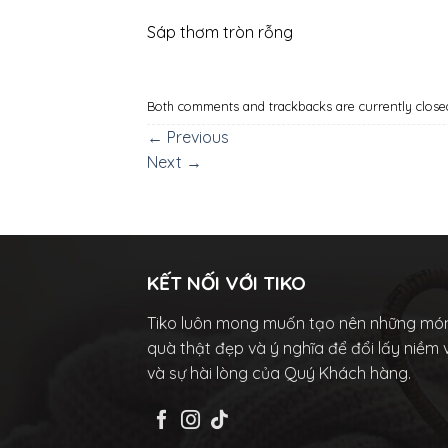
Sáp thơm tròn rỗng
Both comments and trackbacks are currently close
←
Previous
Next
→
KẾT NỐI VỚI TIKO
Tiko luôn mong muốn tạo nên những mó
quà thật đẹp và ý nghĩa để đổi lấy niềm 
và sự hài lòng của Quý Khách hàng.