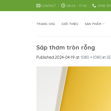
Skip
CONTACT
08:00 - 17:00
0798 93
to
content
TRANG CHỦ
GIỚI THIỆU
SẢN PHẨM
Sáp thơm tròn rỗng
Published
2024-04-19
at
1080 × 1080
in
SE