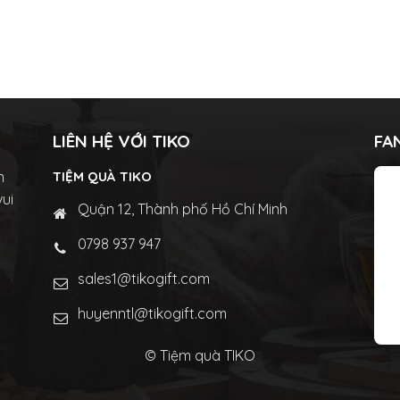
LIÊN HỆ VỚI TIKO
FA
n
TIỆM QUÀ TIKO
vui
Quận 12, Thành phố Hồ Chí Minh
0798 937 947
sales1@tikogift.com
huyenntl@tikogift.com
© Tiệm quà TIKO