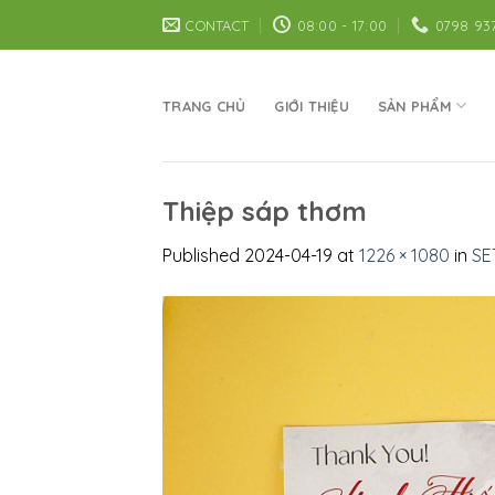
Skip
CONTACT
08:00 - 17:00
0798 93
to
content
TRANG CHỦ
GIỚI THIỆU
SẢN PHẨM
Thiệp sáp thơm
Published
2024-04-19
at
1226 × 1080
in
SE