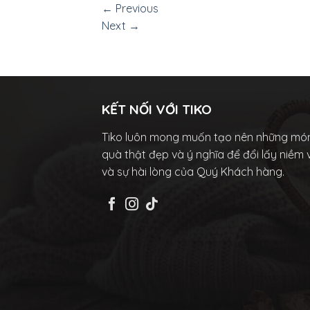
←
Previous
Next
→
KẾT NỐI VỚI TIKO
Tiko luôn mong muốn tạo nên những mó
quà thật đẹp và ý nghĩa để đổi lấy niềm 
và sự hài lòng của Quý Khách hàng.