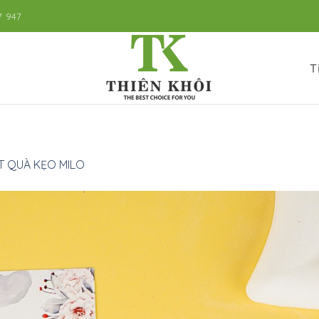
7 947
T
T QUÀ KẸO MILO