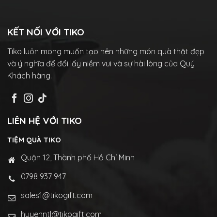
KẾT NỐI VỚI TIKO
Tiko luôn mong muốn tạo nên những món quà thật đẹp
và ý nghĩa để đổi lấy niềm vui và sự hài lòng của Quý
Khách hàng.
LIÊN HỆ VỚI TIKO
TIỆM QUÀ TIKO
Quận 12, Thành phố Hồ Chí Minh
0798 937 947
sales1@tikogift.com
huyenntl@tikogift.com