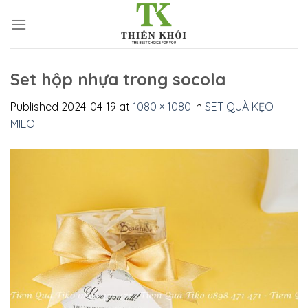
Skip
to
content
Set hộp nhựa trong socola
Published
2024-04-19
at
1080 × 1080
in
SET QUÀ KẸO
MILO