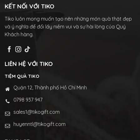
KẾT NỐI VỚI TIKO
Tiko luôn mong muốn tạo nên những món quà thật đẹp
và ý nghĩa để đổi lấy niềm vui và sự hài lòng của Quý
Khách hàng.
LIÊN HỆ VỚI TIKO
TIỆM QUÀ TIKO
Quận 12, Thành phố Hồ Chí Minh
0798 937 947
sales1@tikogift.com
huyenntl@tikogift.com