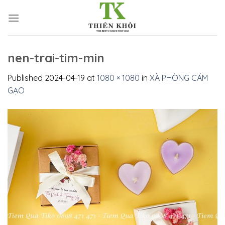
Skip
to
content
nen-trai-tim-min
Published
2024-04-19
at
1080 × 1080
in
XÀ PHÒNG CÁM
GẠO