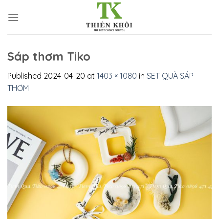
Skip
to
content
Sáp thơm Tiko
Published
2024-04-20
at
1403 × 1080
in
SET QUÀ SÁP
THƠM