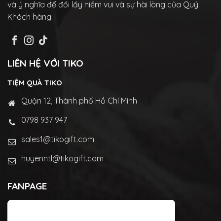
và ý nghĩa để đổi lấy niềm vui và sự hài lòng của Quý
Khách hàng.
LIÊN HỆ VỚI TIKO
TIỆM QUÀ TIKO
Quận 12, Thành phố Hồ Chí Minh
0798 937 947
sales1@tikogift.com
huyenntl@tikogift.com
FANPAGE