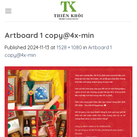
Skip
to
content
Artboard 1 copy@4x-min
Published
2024-11-13
at
1528 × 1080
in
Artboard 1
copy@4x-min