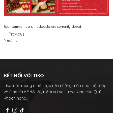
Both comments and trackbacks are currently closed.
←
Previous
Next
→
KẾT NỐI VỚI TIKO
Tiko luôn mong muốn tạo nên những món quà thật đẹp
và ý nghĩa để đổi lấy niềm vui và sự hài lòng của Quý
Khách hàng.