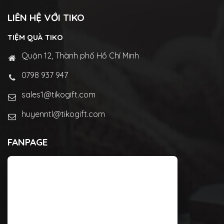
LIÊN HỆ VỚI TIKO
TIỆM QUÀ TIKO
Quận 12, Thành phố Hồ Chí Minh
0798 937 947
sales1@tikogift.com
huyenntl@tikogift.com
FANPAGE