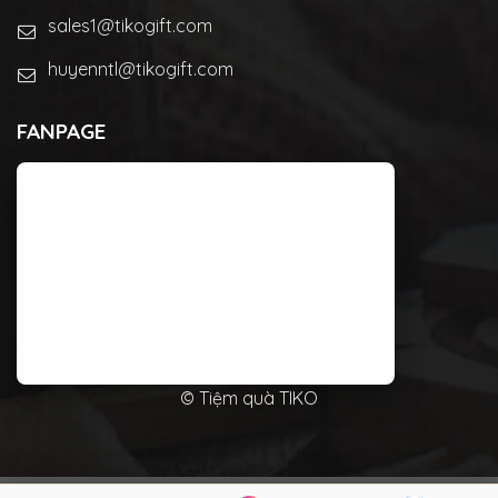
sales1@tikogift.com
huyenntl@tikogift.com
FANPAGE
© Tiệm quà TIKO