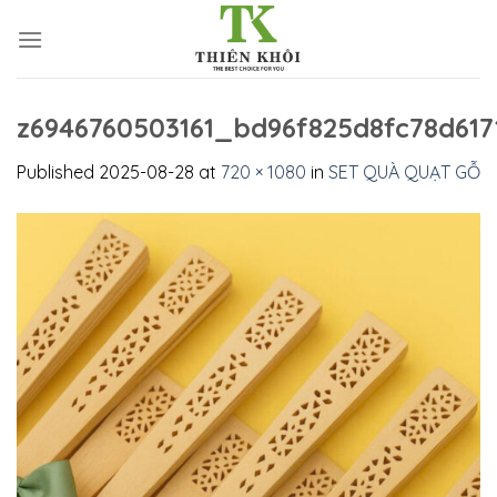
Skip
to
content
z6946760503161_bd96f825d8fc78d617
Published
2025-08-28
at
720 × 1080
in
SET QUÀ QUẠT GỖ