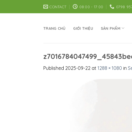
Skip
CONTACT
08:00 - 17:00
0798 93
to
content
TRANG CHỦ
GIỚI THIỆU
SẢN PHẨM
z7016784047499_45843be
Published
2025-09-22
at
1288 × 1080
in
S