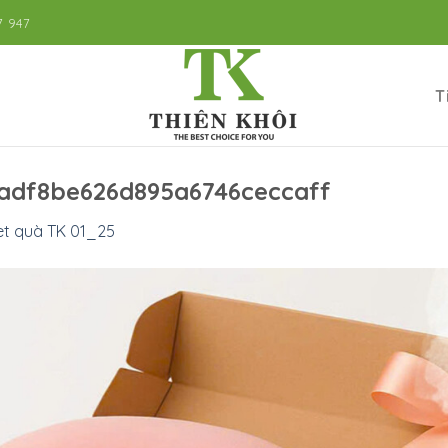
7 947
T
adf8be626d895a6746ceccaff
et quà TK 01_25