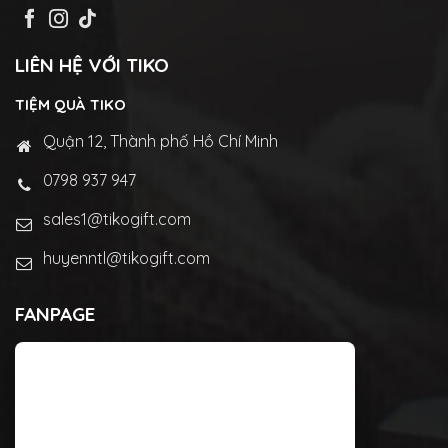
LIÊN HỆ VỚI TIKO
TIỆM QUÀ TIKO
Quận 12, Thành phố Hồ Chí Minh
0798 937 947
sales1@tikogift.com
huyenntl@tikogift.com
FANPAGE