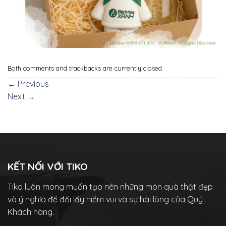
Both comments and trackbacks are currently closed.
←
Previous
Next
→
KẾT NỐI VỚI TIKO
Tiko luôn mong muốn tạo nên những món quà thật đẹp
và ý nghĩa để đổi lấy niềm vui và sự hài lòng của Quý
Khách hàng.