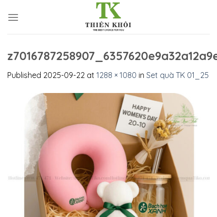
Skip
to
content
z7016787258907_6357620e9a32a12a9
Published
2025-09-22
at
1288 × 1080
in
Set quà TK 01_25