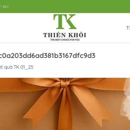
7 947
T
c0a203dd6ad381b3167dfc9d3
et quà TK 01_25