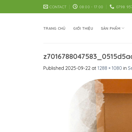
Skip
CONTACT
08:00 - 17:00
0798 93
to
content
TRANG CHỦ
GIỚI THIỆU
SẢN PHẨM
z7016788047583_0515d5a
Published
2025-09-22
at
1288 × 1080
in
S