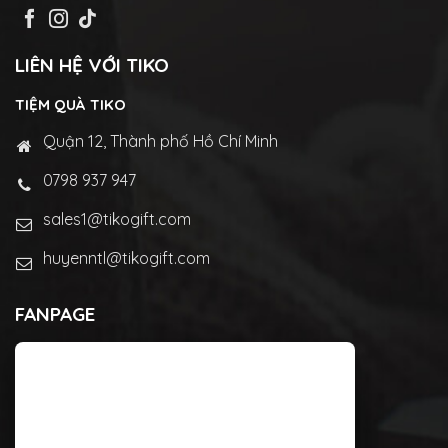
LIÊN HỆ VỚI TIKO
TIỆM QUÀ TIKO
Quận 12, Thành phố Hồ Chí Minh
0798 937 947
sales1@tikogift.com
huyenntl@tikogift.com
FANPAGE