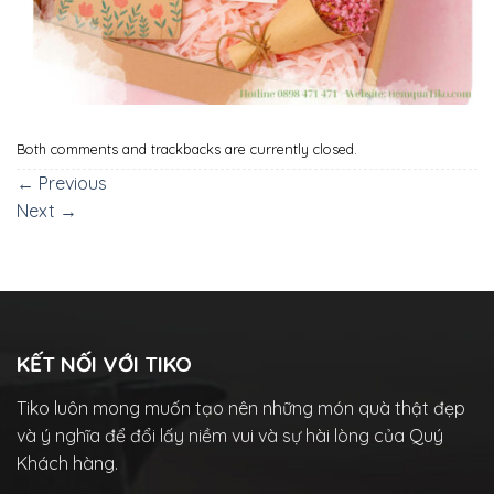
Both comments and trackbacks are currently closed.
←
Previous
Next
→
KẾT NỐI VỚI TIKO
Tiko luôn mong muốn tạo nên những món quà thật đẹp
và ý nghĩa để đổi lấy niềm vui và sự hài lòng của Quý
Khách hàng.