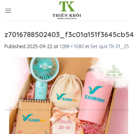
Skip
to
content
z7016788502403_f3c01a151f3645cb5
Published
2025-09-22
at
1288 × 1080
in
Set quà TK 01_25