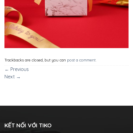
Trackbacks are closed, but you can
post a comment
.
←
Previous
Next
→
KẾT NỐI VỚI TIKO