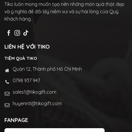
Tiko luôn mong muốn tạo nên những món quà thật đẹp
và ý nghĩa để đổi lấy niềm vui và sự hài lòng của Quý
Khách hàng.
LIÊN HỆ VỚI TIKO
TIỆM QUÀ TIKO
Quận 12, Thành phố Hồ Chí Minh
0798 937 947
sales1@tikogift.com
huyenntl@tikogift.com
FANPAGE