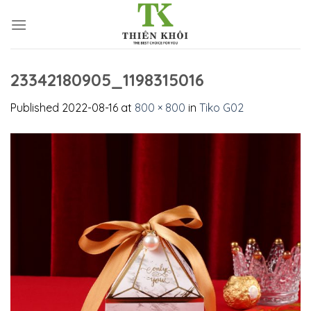
Skip
to
content
23342180905_1198315016
Published
2022-08-16
at
800 × 800
in
Tiko G02