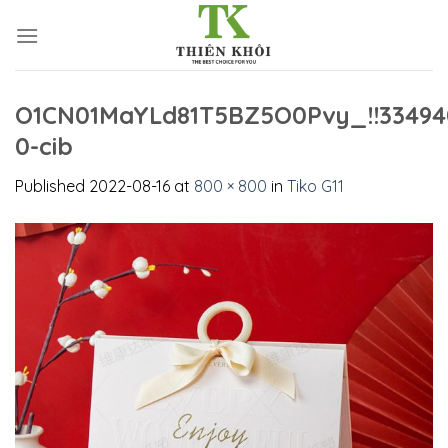
Skip
to
content
O1CN01MaYLd81T5BZ5O0Pvy_!!33494
0-cib
Published
2022-08-16
at
800 × 800
in
Tiko G11