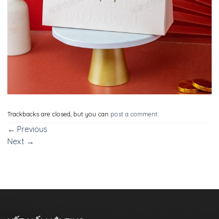
Trackbacks are closed, but you can
post a comment
.
←
Previous
Next
→