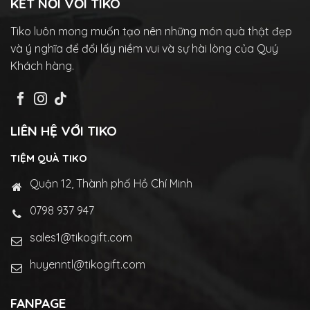
KẾT NỐI VỚI TIKO
Tiko luôn mong muốn tạo nên những món quà thật đẹp
và ý nghĩa để đổi lấy niềm vui và sự hài lòng của Quý
Khách hàng.
LIÊN HỆ VỚI TIKO
TIỆM QUÀ TIKO
Quận 12, Thành phố Hồ Chí Minh
0798 937 947
sales1@tikogift.com
huyenntl@tikogift.com
FANPAGE