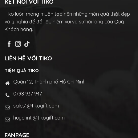
KẾT NỐI VỚI TIKO
Tiko luôn mong muốn tạo nên những món quà thật đẹp
và ý nghĩa để đổi lấy niềm vui và sự hài lòng của Quý
Khách hàng.
LIÊN HỆ VỚI TIKO
TIỆM QUÀ TIKO
Quận 12, Thành phố Hồ Chí Minh
0798 937 947
sales1@tikogift.com
huyenntl@tikogift.com
FANPAGE