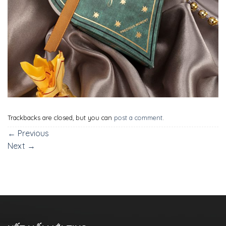
Trackbacks are closed, but you can
post a comment
.
←
Previous
Next
→