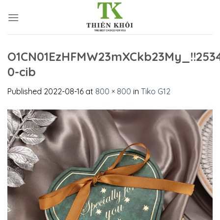
Skip
to
content
O1CN01EzHFMW23mXCkb23My_!!2534
0-cib
Published
2022-08-16
at
800 × 800
in
Tiko G12