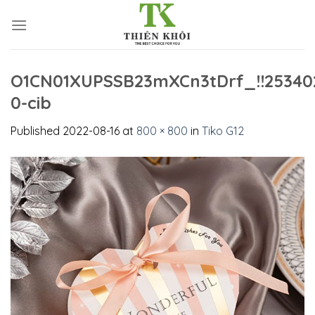
Skip
to
content
O1CN01XUPSSB23mXCn3tDrf_!!25340
0-cib
Published
2022-08-16
at
800 × 800
in
Tiko G12