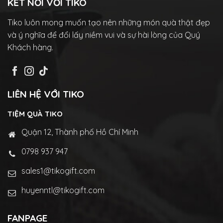
KẾT NỐI VỚI TIKO
Tiko luôn mong muốn tạo nên những món quà thật đẹp
và ý nghĩa để đổi lấy niềm vui và sự hài lòng của Quý
Khách hàng.
LIÊN HỆ VỚI TIKO
TIỆM QUÀ TIKO
Quận 12, Thành phố Hồ Chí Minh
0798 937 947
sales1@tikogift.com
huyenntl@tikogift.com
FANPAGE