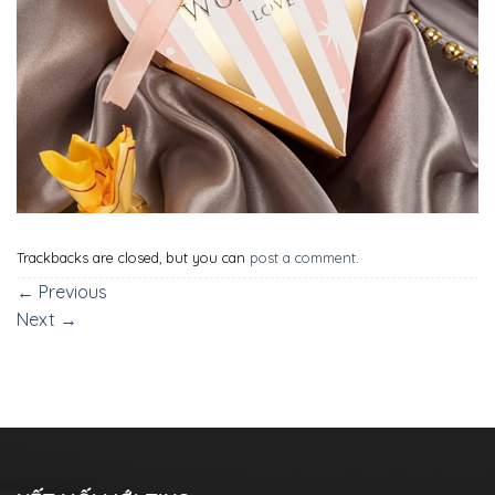
Trackbacks are closed, but you can
post a comment
.
←
Previous
Next
→