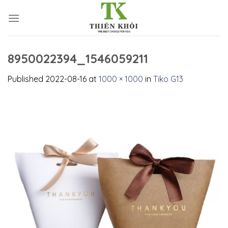
Skip
to
content
8950022394_1546059211
Published
2022-08-16
at
1000 × 1000
in
Tiko G13