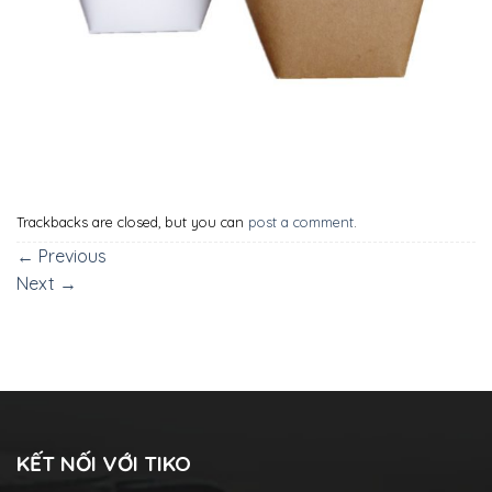
Trackbacks are closed, but you can
post a comment
.
←
Previous
Next
→
KẾT NỐI VỚI TIKO