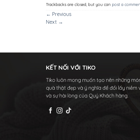
Trackbacks are closed, but you can
post a commen
←
Previous
Next
→
KẾT NỐI VỚI TIKO
Tiko luôn mong muốn tạo nên những mó
quà thật đẹp và ý nghĩa để đổi lấy niềm 
và sự hài lòng của Quý Khách hàng.