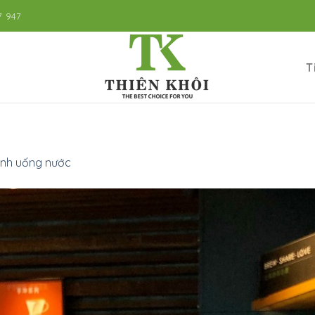
7 947
T
ình uống nước