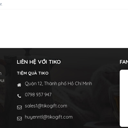
t
.
LIÊN HỆ VỚI TIKO
FA
n
TIỆM QUÀ TIKO
vui
Quận 12, Thành phố Hồ Chí Minh
0798 937 947
sales1@tikogift.com
huyenntl@tikogift.com