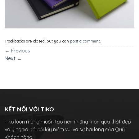
Trackbacks are closed, but you can
post a comment
.
←
Previous
Next
→
KẾT NỐI VỚI TIKO
Tiko luôn mong muốn tạo nên những món quà thật đẹp
và ý nghĩa để đổi lấy niềm vui và sự hài lòng của Quý
Khách hàng.