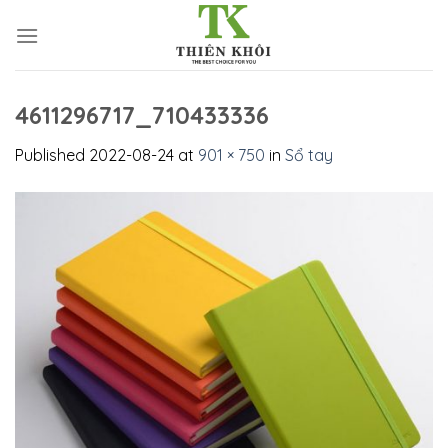
Skip
to
content
4611296717_710433336
Published
2022-08-24
at
901 × 750
in
Sổ tay