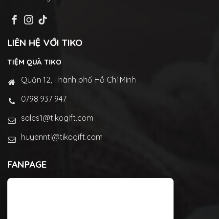
LIÊN HỆ VỚI TIKO
TIỆM QUÀ TIKO
Quận 12, Thành phố Hồ Chí Minh
0798 937 947
sales1@tikogift.com
huyenntl@tikogift.com
FANPAGE