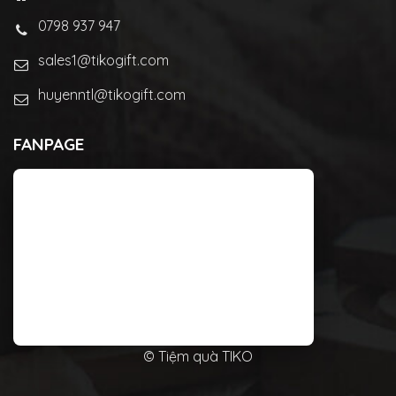
0798 937 947
sales1@tikogift.com
huyenntl@tikogift.com
FANPAGE
© Tiệm quà TIKO