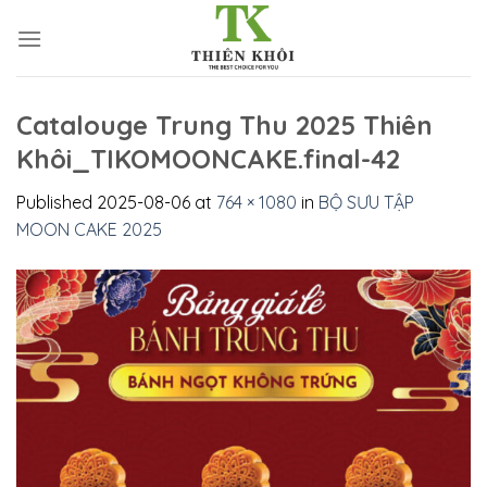
Skip
to
content
Catalouge Trung Thu 2025 Thiên
Khôi_TIKOMOONCAKE.final-42
Published
2025-08-06
at
764 × 1080
in
BỘ SƯU TẬP
MOON CAKE 2025