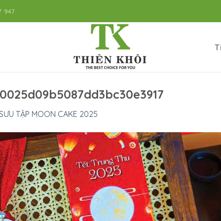
7 947
T
10025d09b5087dd3bc30e3917
SƯU TẬP MOON CAKE 2025