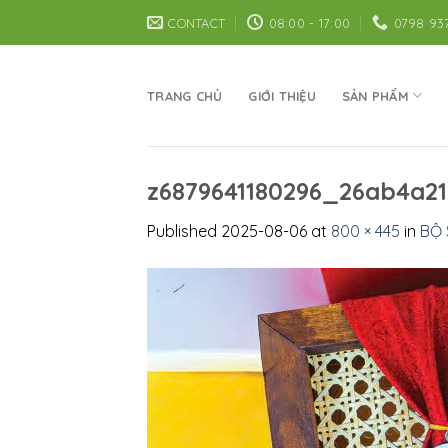
Skip
CONTACT
08:00 - 17:00
0798 93
to
content
TRANG CHỦ
GIỚI THIỆU
SẢN PHẨM
z6879641180296_26ab4a2
Published
2025-08-06
at
800 × 445
in
BỘ 