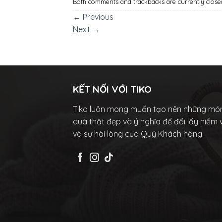
Both comments and trackbacks are currently close
←
Previous
Next
→
KẾT NỐI VỚI TIKO
Tiko luôn mong muốn tạo nên những mó
quà thật đẹp và ý nghĩa để đổi lấy niềm 
và sự hài lòng của Quý Khách hàng.