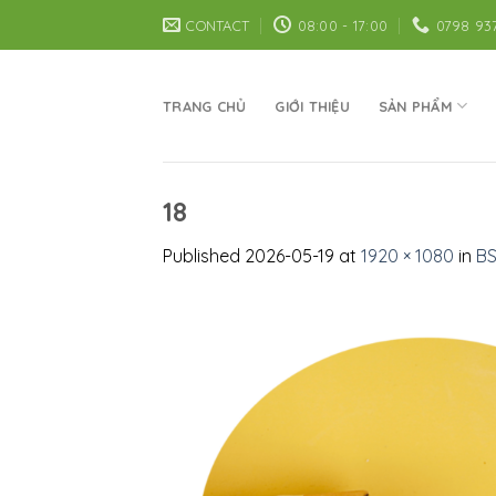
Skip
CONTACT
08:00 - 17:00
0798 93
to
content
TRANG CHỦ
GIỚI THIỆU
SẢN PHẨM
18
Published
2026-05-19
at
1920 × 1080
in
BS