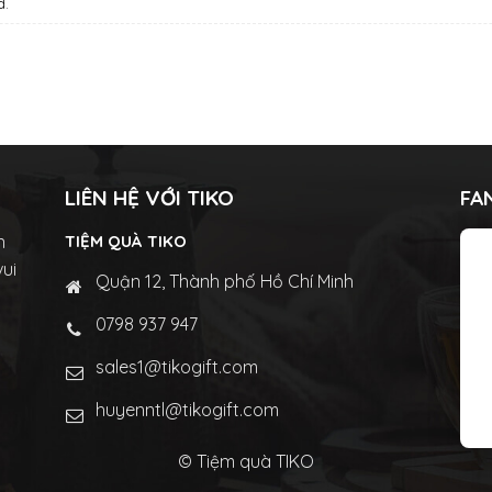
d.
LIÊN HỆ VỚI TIKO
FA
n
TIỆM QUÀ TIKO
vui
Quận 12, Thành phố Hồ Chí Minh
0798 937 947
sales1@tikogift.com
huyenntl@tikogift.com
© Tiệm quà TIKO