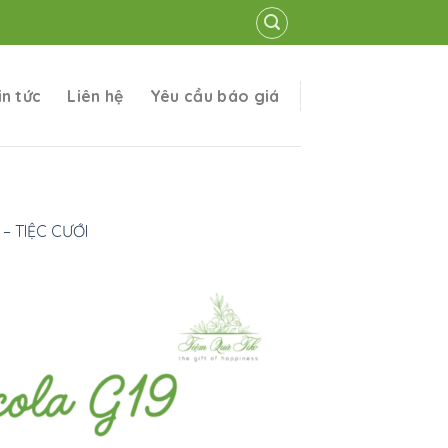
in tức
Liên hệ
Yêu cầu báo giá
– TIỆC CƯỚI