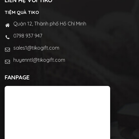
LIÊN HỆ VỚI TIKO
TIỆM QUÀ TIKO
Quận 12, Thành phố Hồ Chí Minh
0798 937 947
sales1@tikogift.com
huyenntl@tikogift.com
FANPAGE