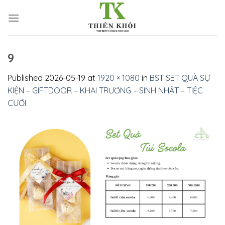
Skip
to
content
9
Published
2026-05-19
at
1920 × 1080
in
BST SET QUÀ SỰ
KIỆN – GIFTDOOR – KHAI TRƯƠNG – SINH NHẬT – TIỆC
CƯỚI