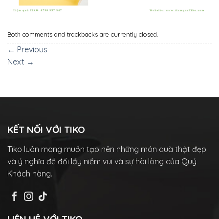
Both comments and trackbacks are currently closed.
←
Previous
Next
→
KẾT NỐI VỚI TIKO
Tiko luôn mong muốn tạo nên những món quà thật đẹp
và ý nghĩa để đổi lấy niềm vui và sự hài lòng của Quý
Khách hàng.