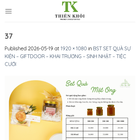
Skip
to
content
37
Published
2026-05-19
at
1920 × 1080
in
BST SET QUÀ SỰ
KIỆN – GIFTDOOR – KHAI TRƯƠNG – SINH NHẬT – TIỆC
CƯỚI