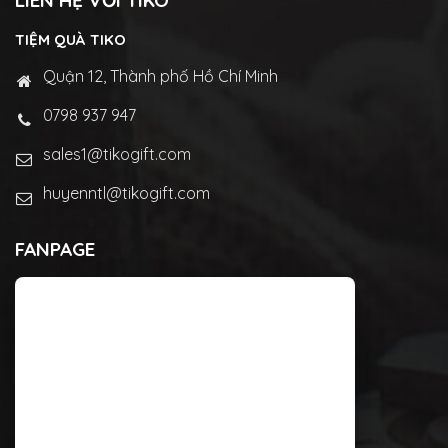
LIÊN HỆ VỚI TIKO
TIỆM QUÀ TIKO
Quận 12, Thành phố Hồ Chí Minh
0798 937 947
sales1@tikogift.com
huyenntl@tikogift.com
FANPAGE