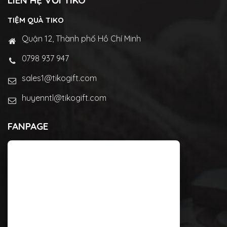
LIÊN HỆ VỚI TIKO
TIỆM QUÀ TIKO
Quận 12, Thành phố Hồ Chí Minh
0798 937 947
sales1@tikogift.com
huyenntl@tikogift.com
FANPAGE