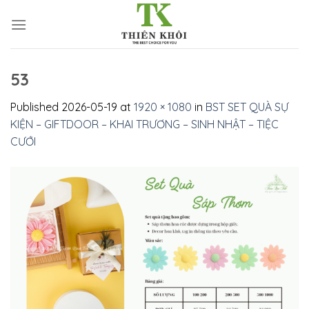
Skip
to
content
53
Published
2026-05-19
at
1920 × 1080
in
BST SET QUÀ SỰ
KIỆN – GIFTDOOR – KHAI TRƯƠNG – SINH NHẬT – TIỆC
CƯỚI