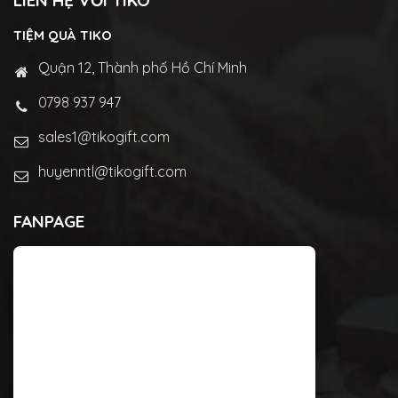
LIÊN HỆ VỚI TIKO
TIỆM QUÀ TIKO
Quận 12, Thành phố Hồ Chí Minh
0798 937 947
sales1@tikogift.com
huyenntl@tikogift.com
FANPAGE