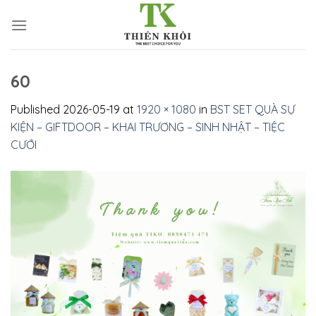
Skip
to
content
60
Published
2026-05-19
at
1920 × 1080
in
BST SET QUÀ SỰ
KIỆN – GIFTDOOR – KHAI TRƯƠNG – SINH NHẬT – TIỆC
CƯỚI