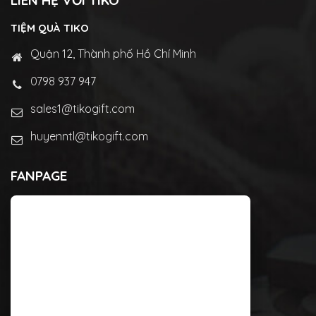
LIÊN HỆ VỚI TIKO
TIỆM QUÀ TIKO
Quận 12, Thành phố Hồ Chí Minh
0798 937 947
sales1@tikogift.com
huyenntl@tikogift.com
FANPAGE