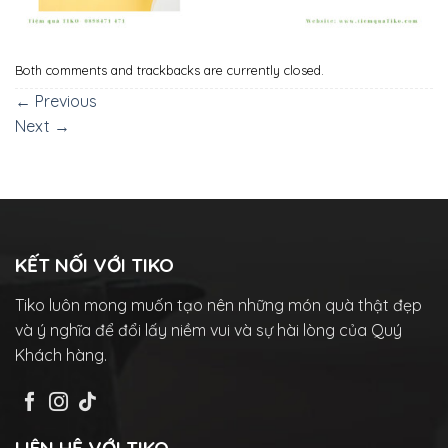
Both comments and trackbacks are currently closed.
←
Previous
Next
→
KẾT NỐI VỚI TIKO
Tiko luôn mong muốn tạo nên những món quà thật đẹp
và ý nghĩa để đổi lấy niềm vui và sự hài lòng của Quý
Khách hàng.