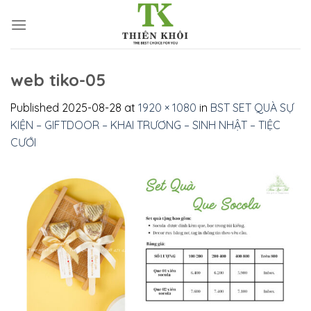
Skip
to
content
web tiko-05
Published
2025-08-28
at
1920 × 1080
in
BST SET QUÀ SỰ
KIỆN – GIFTDOOR – KHAI TRƯƠNG – SINH NHẬT – TIỆC
CƯỚI