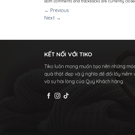
Both comments and trackbacks are currently close
←
Previous
Next
→
KẾT NỐI VỚI TIKO
Tiko luôn mong muốn tạo nên những mó
quà thật đẹp và ý nghĩa để đổi lấy niềm 
và sự hài lòng của Quý Khách hàng.