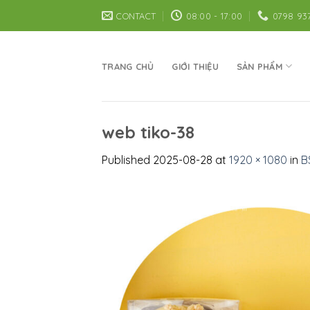
Skip
CONTACT
08:00 - 17:00
0798 93
to
content
TRANG CHỦ
GIỚI THIỆU
SẢN PHẨM
web tiko-38
Published
2025-08-28
at
1920 × 1080
in
B