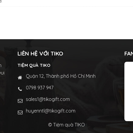
d.
LIÊN HỆ VỚI TIKO
FA
n
TIỆM QUÀ TIKO
vui
Quận 12, Thành phố Hồ Chí Minh
0798 937 947
sales1@tikogift.com
huyenntl@tikogift.com
© Tiệm quà TIKO