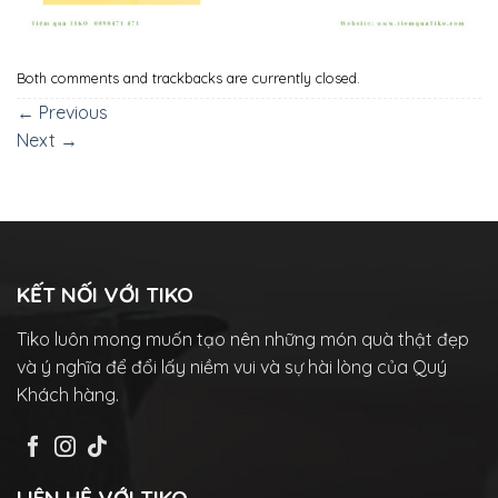
Both comments and trackbacks are currently closed.
←
Previous
Next
→
KẾT NỐI VỚI TIKO
Tiko luôn mong muốn tạo nên những món quà thật đẹp
và ý nghĩa để đổi lấy niềm vui và sự hài lòng của Quý
Khách hàng.