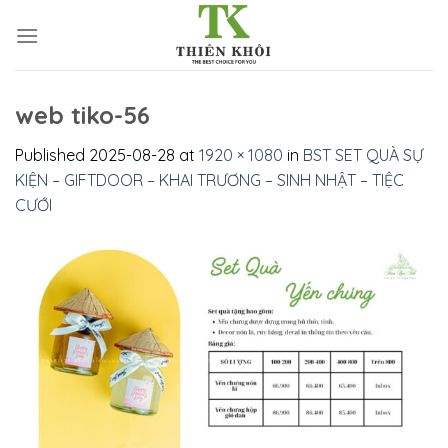
Skip
to
content
web tiko-56
Published
2025-08-28
at
1920 × 1080
in
BST SET QUÀ SỰ
KIỆN – GIFTDOOR – KHAI TRƯƠNG – SINH NHẬT – TIỆC
CƯỚI