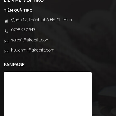
LIÊN HỆ VỚI TIKO
TIỆM QUÀ TIKO
Quận 12, Thành phố Hồ Chí Minh
0798 937 947
sales1@tikogift.com
huyenntl@tikogift.com
FANPAGE