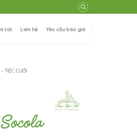
in tức
Liên hệ
Yêu cầu báo giá
– TIỆC CƯỚI