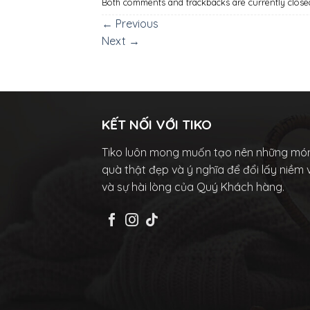
Both comments and trackbacks are currently close
←
Previous
Next
→
KẾT NỐI VỚI TIKO
Tiko luôn mong muốn tạo nên những mó
quà thật đẹp và ý nghĩa để đổi lấy niềm 
và sự hài lòng của Quý Khách hàng.