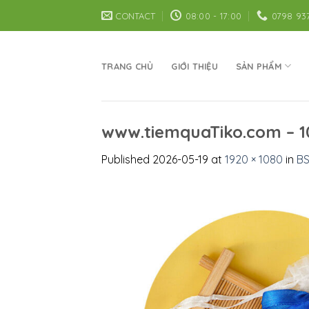
Skip
CONTACT
08:00 - 17:00
0798 93
to
content
TRANG CHỦ
GIỚI THIỆU
SẢN PHẨM
www.tiemquaTiko.com – 1
Published
2026-05-19
at
1920 × 1080
in
BS