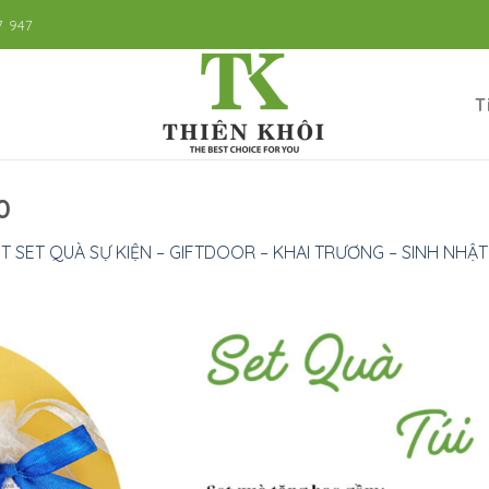
7 947
T
0
T SET QUÀ SỰ KIỆN – GIFTDOOR – KHAI TRƯƠNG – SINH NHẬT 