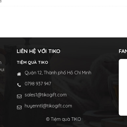
d.
LIÊN HỆ VỚI TIKO
FA
n
TIỆM QUÀ TIKO
vui
Quận 12, Thành phố Hồ Chí Minh
0798 937 947
sales1@tikogift.com
huyenntl@tikogift.com
© Tiệm quà TIKO