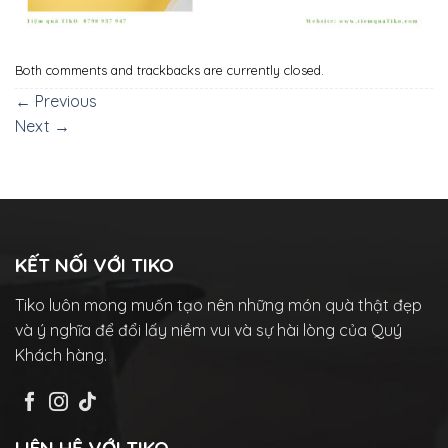
Both comments and trackbacks are currently closed.
←
Previous
Next
→
KẾT NỐI VỚI TIKO
Tiko luôn mong muốn tạo nên những món quà thật đẹp
và ý nghĩa để đổi lấy niềm vui và sự hài lòng của Quý
Khách hàng.