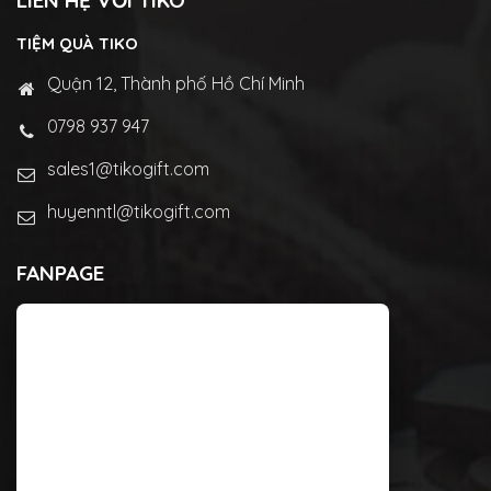
LIÊN HỆ VỚI TIKO
TIỆM QUÀ TIKO
Quận 12, Thành phố Hồ Chí Minh
0798 937 947
sales1@tikogift.com
huyenntl@tikogift.com
FANPAGE