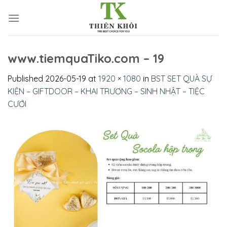
Skip
to
content
www.tiemquaTiko.com – 19
Published
2026-05-19
at
1920 × 1080
in
BST SET QUÀ SỰ
KIỆN – GIFTDOOR – KHAI TRƯƠNG – SINH NHẬT – TIỆC
CƯỚI