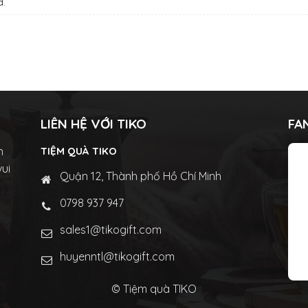
d.
LIÊN HỆ VỚI TIKO
FA
n
TIỆM QUÀ TIKO
vui
Quận 12, Thành phố Hồ Chí Minh
0798 937 947
sales1@tikogift.com
huyenntl@tikogift.com
© Tiệm quà TIKO