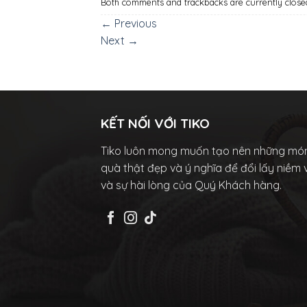
Both comments and trackbacks are currently close
←
Previous
Next
→
KẾT NỐI VỚI TIKO
Tiko luôn mong muốn tạo nên những mó
quà thật đẹp và ý nghĩa để đổi lấy niềm 
và sự hài lòng của Quý Khách hàng.