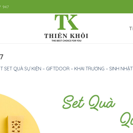
7 947
T
7
T SET QUÀ SỰ KIỆN – GIFTDOOR – KHAI TRƯƠNG – SINH NHẬT 