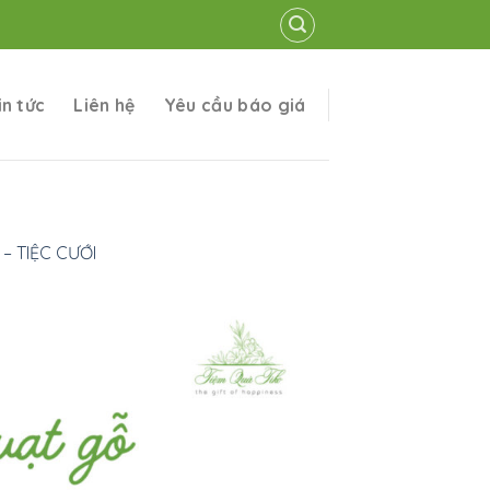
in tức
Liên hệ
Yêu cầu báo giá
– TIỆC CƯỚI