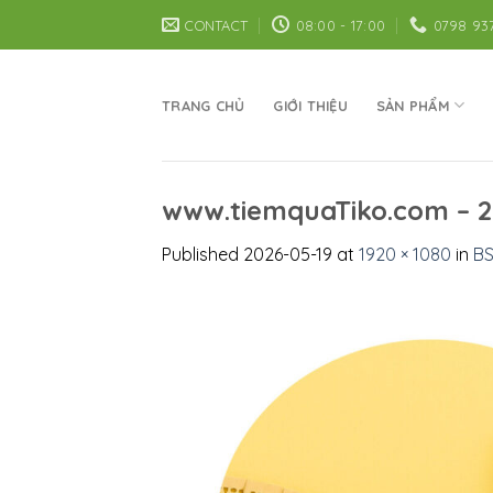
Skip
CONTACT
08:00 - 17:00
0798 93
to
content
TRANG CHỦ
GIỚI THIỆU
SẢN PHẨM
www.tiemquaTiko.com – 2
Published
2026-05-19
at
1920 × 1080
in
BS