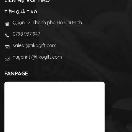
LIÊN HỆ VỚI TIKO
TIỆM QUÀ TIKO
Quận 12, Thành phố Hồ Chí Minh
0798 937 947
sales1@tikogift.com
huyenntl@tikogift.com
FANPAGE