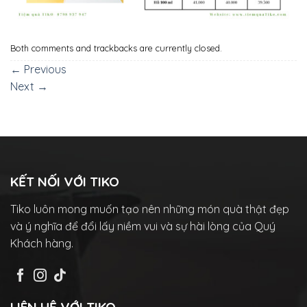
Both comments and trackbacks are currently closed.
←
Previous
Next
→
KẾT NỐI VỚI TIKO
Tiko luôn mong muốn tạo nên những món quà thật đẹp
và ý nghĩa để đổi lấy niềm vui và sự hài lòng của Quý
Khách hàng.