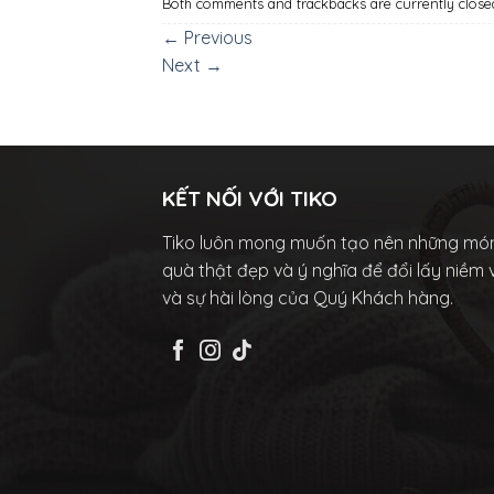
Both comments and trackbacks are currently close
←
Previous
Next
→
KẾT NỐI VỚI TIKO
Tiko luôn mong muốn tạo nên những mó
quà thật đẹp và ý nghĩa để đổi lấy niềm 
và sự hài lòng của Quý Khách hàng.