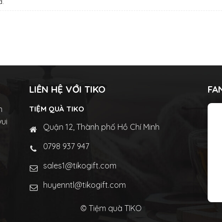
d.
LIÊN HỆ VỚI TIKO
FA
n
TIỆM QUÀ TIKO
vui
Quận 12, Thành phố Hồ Chí Minh
0798 937 947
sales1@tikogift.com
huyenntl@tikogift.com
© Tiệm quà TIKO