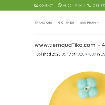
Skip
CONTACT
08:00 - 17:00
0798 93
to
content
TRANG CHỦ
GIỚI THIỆU
SẢN PHẨM
www.tiemquaTiko.com – 4
Published
2026-05-19
at
1920 × 1080
in
BS