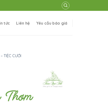
in tức
Liên hệ
Yêu cầu báo giá
– TIỆC CƯỚI