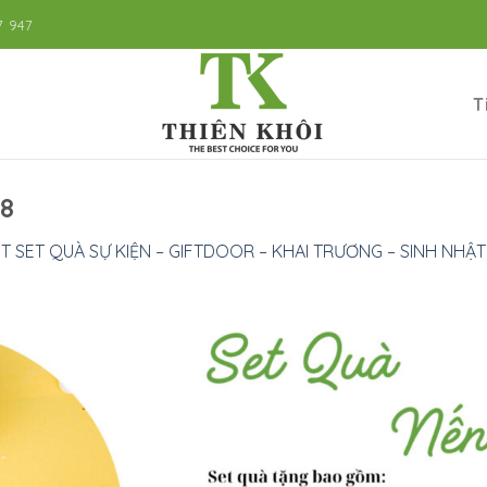
7 947
T
8
T SET QUÀ SỰ KIỆN – GIFTDOOR – KHAI TRƯƠNG – SINH NHẬT 