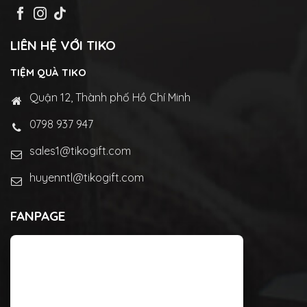
LIÊN HỆ VỚI TIKO
TIỆM QUÀ TIKO
Quận 12, Thành phố Hồ Chí Minh
0798 937 947
sales1@tikogift.com
huyenntl@tikogift.com
FANPAGE