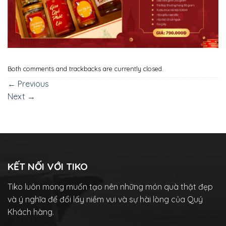
Both comments and trackbacks are currently closed.
←
Previous
Next
→
KẾT NỐI VỚI TIKO
Tiko luôn mong muốn tạo nên những món quà thật đẹp
và ý nghĩa để đổi lấy niềm vui và sự hài lòng của Quý
Khách hàng.