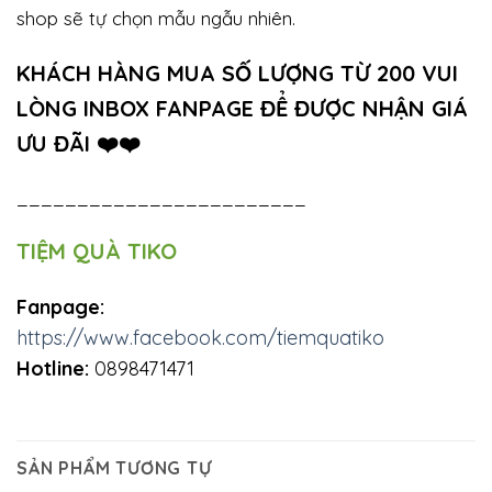
shop sẽ tự chọn mẫu ngẫu nhiên.
KHÁCH HÀNG MUA SỐ LƯỢNG TỪ 200 VUI
LÒNG INBOX FANPAGE ĐỂ ĐƯỢC NHẬN GIÁ
ƯU ĐÃI
❤️
❤️
________________________
TIỆM QUÀ TIKO
Fanpage:
https://www.facebook.com/tiemquatiko
Hotline:
0898471471
SẢN PHẨM TƯƠNG TỰ