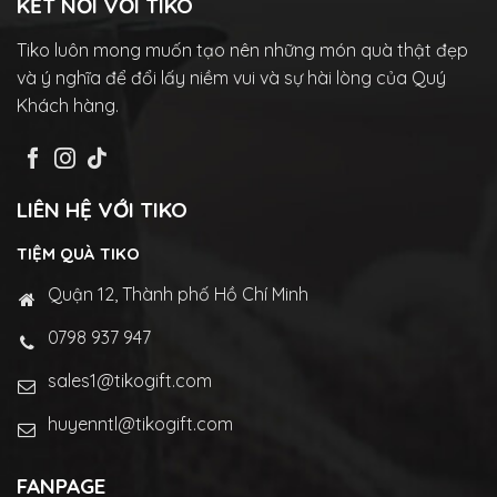
KẾT NỐI VỚI TIKO
Tiko luôn mong muốn tạo nên những món quà thật đẹp
và ý nghĩa để đổi lấy niềm vui và sự hài lòng của Quý
Khách hàng.
LIÊN HỆ VỚI TIKO
TIỆM QUÀ TIKO
Quận 12, Thành phố Hồ Chí Minh
0798 937 947
sales1@tikogift.com
huyenntl@tikogift.com
FANPAGE