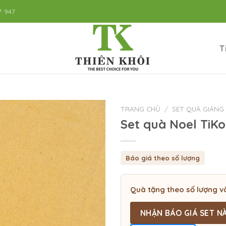
7 947
T
TRANG CHỦ
/
SET QUÀ GIÁNG 
Set quà Noel TiK
Báo giá theo số lượng
Quà tặng theo số lượng v
NHẬN BÁO GIÁ SET N