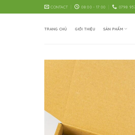
Skip
CONTACT
08:00 - 17:00
0798 93
to
content
TRANG CHỦ
GIỚI THIỆU
SẢN PHẨM