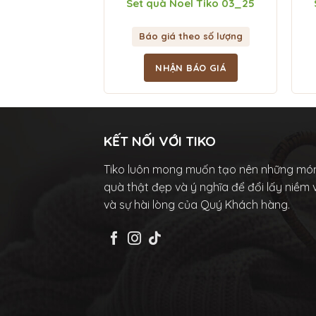
el TiKo 2403
Set quà Noel Tiko 03_25
heo số lượng
Báo giá theo số lượng
BÁO GIÁ
NHẬN BÁO GIÁ
KẾT NỐI VỚI TIKO
Tiko luôn mong muốn tạo nên những mó
quà thật đẹp và ý nghĩa để đổi lấy niềm 
và sự hài lòng của Quý Khách hàng.