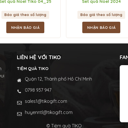
Set quà Noel Tiko 04_25
Set quà Noel 2024
Báo giá theo số lượng
Báo giá theo số lượng
NHẬN BÁO GIÁ
NHẬN BÁO GIÁ
LIÊN HỆ VỚI TIKO
FA
n
TIỆM QUÀ TIKO
vui
Quận 12, Thành phố Hồ Chí Minh
0798 937 947
sales1@tikogift.com
huyenntl@tikogift.com
© Tiệm quà TIKO