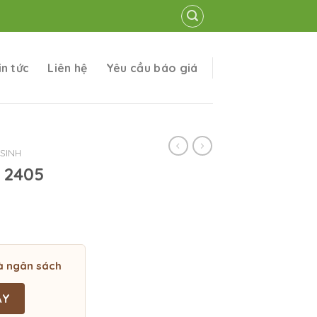
in tức
Liên hệ
Yêu cầu báo giá
SINH
o 2405
à ngân sách
ÀY