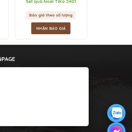
Set quà Noel TiKo 2401
Báo giá theo số lượng
NHẬN BÁO GIÁ
NPAGE