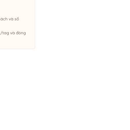
sách và số
ệp/tag và đóng