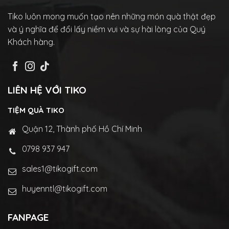
Tiko luôn mong muốn tạo nên những món quà thật đẹp
và ý nghĩa để đổi lấy niềm vui và sự hài lòng của Quý
Khách hàng.
LIÊN HỆ VỚI TIKO
TIỆM QUÀ TIKO
Quận 12, Thành phố Hồ Chí Minh
0798 937 947
sales1@tikogift.com
huyenntl@tikogift.com
FANPAGE