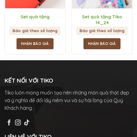
Set quà tặng
Set quà tặng Tiko
14_24
Báo giá theo số lượng
Báo giá theo số lượng
NHẬN BÁO GIÁ
NHẬN BÁO GIÁ
KẾT NỐI VỚI TIKO
Tiko luôn mong muốn tạo nên những món quà thật đẹp
và ý nghĩa để đổi lấy niềm vui và sự hài lòng của Quý
Khách hàng.
LIÊN HỆ VỚI TIKO