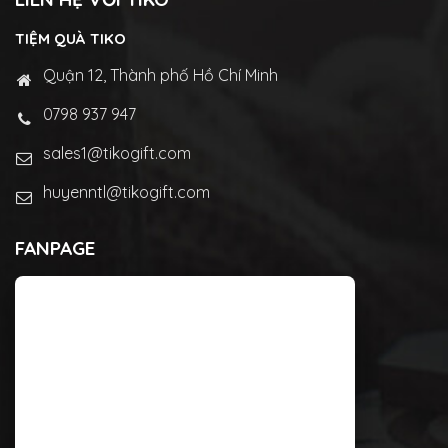
TIỆM QUÀ TIKO
Quận 12, Thành phố Hồ Chí Minh
0798 937 947
sales1@tikogift.com
huyenntl@tikogift.com
FANPAGE