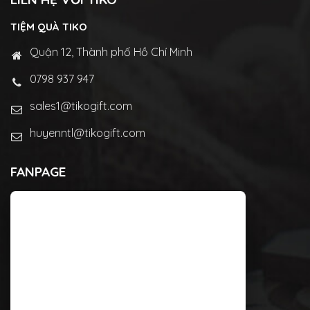
TIỆM QUÀ TIKO
Quận 12, Thành phố Hồ Chí Minh
0798 937 947
sales1@tikogift.com
huyenntl@tikogift.com
FANPAGE