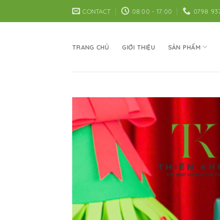
Skip
CONTACT
08:00 - 17:00
0798 93
to
content
TRANG CHỦ
GIỚI THIỆU
SẢN PHẨM