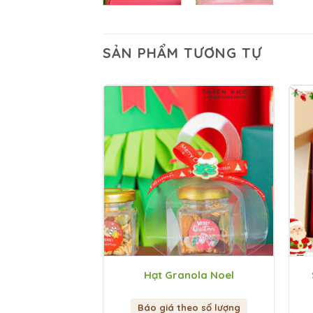
SẢN PHẨM TƯƠNG TỰ
m quần áo
Hạt Granola Noel
heo số lượng
Báo giá theo số lượng