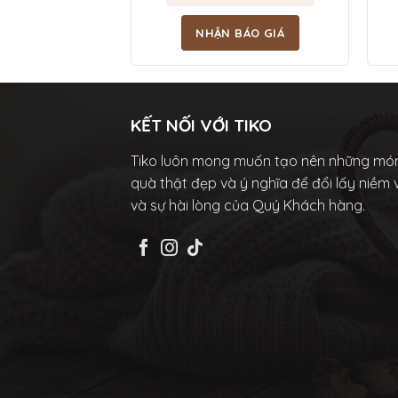
BÁO GIÁ
NHẬN BÁO GIÁ
KẾT NỐI VỚI TIKO
Tiko luôn mong muốn tạo nên những mó
quà thật đẹp và ý nghĩa để đổi lấy niềm 
và sự hài lòng của Quý Khách hàng.