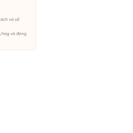
sách và số
ệp/tag và đóng