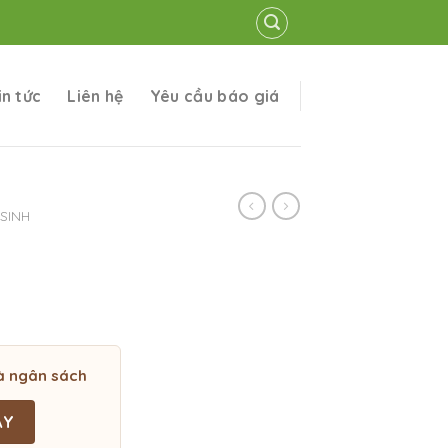
in tức
Liên hệ
Yêu cầu báo giá
SINH
à ngân sách
ÀY