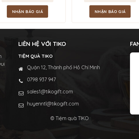
NHẬN BÁO GIÁ
NHẬN BÁO GIÁ
LIÊN HỆ VỚI TIKO
FA
n
TIỆM QUÀ TIKO
vui
Quận 12, Thành phố Hồ Chí Minh
0798 937 947
sales1@tikogift.com
huyenntl@tikogift.com
© Tiệm quà TIKO