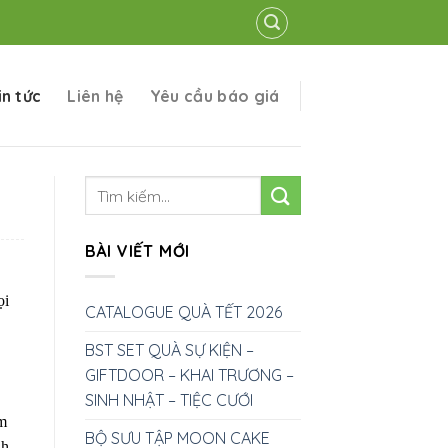
in tức
Liên hệ
Yêu cầu báo giá
BÀI VIẾT MỚI
ọi
CATALOGUE QUÀ TẾT 2026
BST SET QUÀ SỰ KIỆN –
GIFTDOOR – KHAI TRƯƠNG –
SINH NHẬT – TIỆC CƯỚI
ám
BỘ SƯU TẬP MOON CAKE
nh