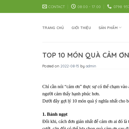
Skip
CONTACT
08:00 - 17:00
0798 93
to
content
TRANG CHỦ
GIỚI THIỆU
SẢN PHẨM
TOP 10 MÓN QUÀ CẢM ƠN
Posted on
2022-08-15
by
admin
Chỉ cần nói “cảm ơn” thực sự có thể chạm vào 
người cảm thấy hạnh phúc hơn.
Dưới đây gợi lý 10 món quà ý nghĩa nhất cho b
1. Bánh ngọt
Đôi khi, cách đơn giản nhất để cảm ơn ai đó l
cưới, cặp đôi có thể lựa chọn quà cảm ơn sau 