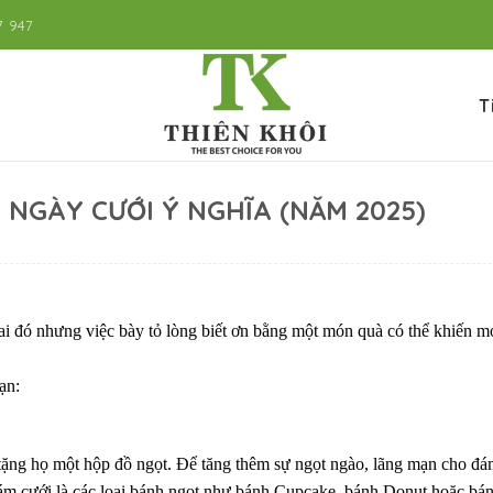
7 947
T
 NGÀY CƯỚI Ý NGHĨA (NĂM 2025)
ai đó nhưng việc bày tỏ lòng biết ơn bằng một món quà có thể khiến m
ạn:
à tặng họ một hộp đồ ngọt. Để tăng thêm sự ngọt ngào, lãng mạn cho đ
đám cưới là các loại bánh ngọt như bánh Cupcake, bánh Donut hoặc bá