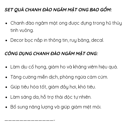
SET QUÀ CHANH ĐÀO NGÂM MẬT ONG BAO GỒM:
Chanh đào ngâm mật ong được đựng trong hũ thủy
tinh vuông.
Decor bọc nắp in thông tin, ruy băng, decal.
CÔNG DỤNG CHANH ĐÀO NGÂM MẬT ONG:
Làm dịu cổ họng, giảm ho và kháng viêm hiệu quả.
Tăng cường miễn dịch, phòng ngừa cảm cúm.
Giúp tiêu hóa tốt, giảm đầy hơi, khó tiêu.
Làm sáng da, hỗ trợ thải độc tự nhiên.
Bổ sung năng lượng và giúp giảm mệt mỏi.
—————————————-