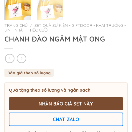
TRANG CHỦ
/
SET QUÀ SỰ KIỆN - GIFTDOOR - KHAI TRƯƠNG -
SINH NHẬT - TIỆC CƯỚI
CHANH ĐÀO NGÂM MẬT ONG
Báo giá theo số lượng
Quà tặng theo số lượng và ngân sách
NHẬN BÁO GIÁ SET NÀY
CHAT ZALO