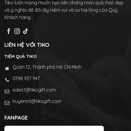
Tiko luôn mong muốn tạo nên những món quà thật đẹp
và ý nghĩa để đổi lấy niềm vui và sự hài lòng của Quý
Khách hàng.
LIÊN HỆ VỚI TIKO
TIỆM QUÀ TIKO
Quận 12, Thành phố Hồ Chí Minh
0798 937 947
sales1@tikogift.com
huyenntl@tikogift.com
FANPAGE