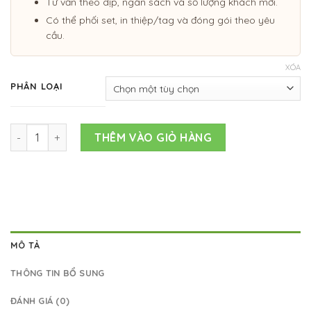
Tư vấn theo dịp, ngân sách và số lượng khách mời.
Có thể phối set, in thiệp/tag và đóng gói theo yêu
cầu.
XÓA
PHÂN LOẠI
CHANH ĐÀO NGÂM MẬT ONG số lượng
THÊM VÀO GIỎ HÀNG
MÔ TẢ
THÔNG TIN BỔ SUNG
ĐÁNH GIÁ (0)