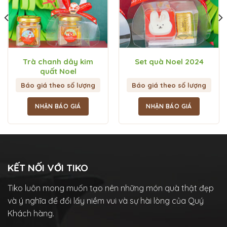
Trà chanh dây kim
Set quà Noel 2024
quất Noel
Báo giá theo số lượng
Báo giá theo số lượng
NHẬN BÁO GIÁ
NHẬN BÁO GIÁ
KẾT NỐI VỚI TIKO
Tiko luôn mong muốn tạo nên những món quà thật đẹp
và ý nghĩa để đổi lấy niềm vui và sự hài lòng của Quý
Khách hàng.