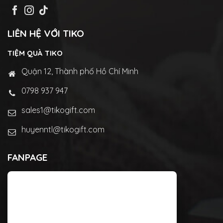
LIÊN HỆ VỚI TIKO
TIỆM QUÀ TIKO
Quận 12, Thành phố Hồ Chí Minh
0798 937 947
sales1@tikogift.com
huyenntl@tikogift.com
FANPAGE